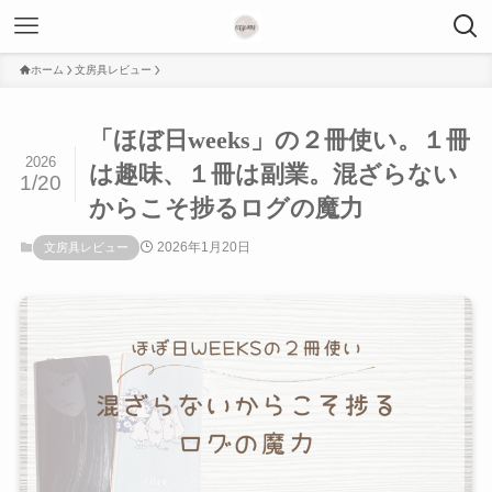
ホーム
文房具レビュー
「ほぼ日weeks」の２冊使い。１冊
2026
は趣味、１冊は副業。混ざらない
1/20
からこそ捗るログの魔力
2026年1月20日
文房具レビュー