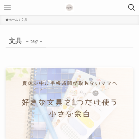
ホーム
文具
文具
– tag –