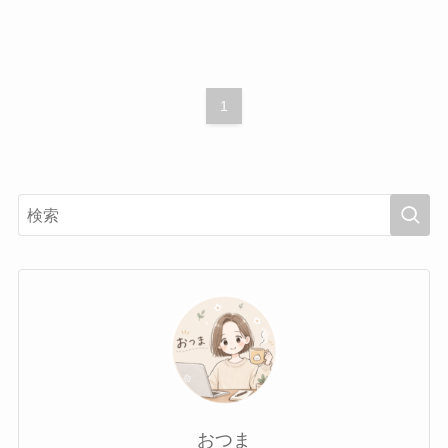
1
おつま